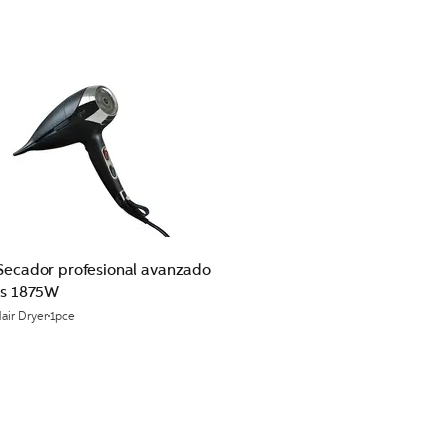
Secador profesional avanzado
os 1875W
air Dryer
1pce