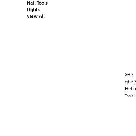
Nail Tools
Lights
View All
GHD
ghd 
Heli
Tools
H