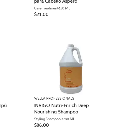
para Cabello Áspero
Care
Treatment
150 ML
$21.00
WELLA PROFESSIONALS
mpú
INVIGO Nutri-Enrich Deep
Nourishing Shampoo
Styling
Shampoo
3780 ML
$86.00