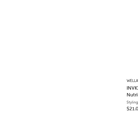
WELLA
INVI
Nutr
Styling
$21.