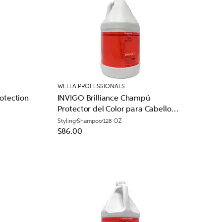
WELLA PROFESSIONALS
rotection
INVIGO Brilliance Champú
Protector del Color para Cabello
Áspero
Styling
Shampoo
128 OZ
$86.00