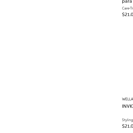
para
Care
T
$21.
WELLA
INVI
Styling
$21.