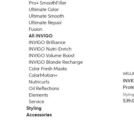
Pro+ SmoothFiller
Ultimate Color
Ultimate Smooth
Ultimate Repair
Fusion
All INVIGO
INVIGO Brilliance
INVIGO Nutri-Enrich
INVIGO Volume Boost
INVIGO Blonde Recharge
Color Fresh Masks
WELLA
ColorMotion+
INVI
Nutricurls
Prote
Oil Reflections
Norm
Elements
Styling
$39.
Service
Styling
Accessories