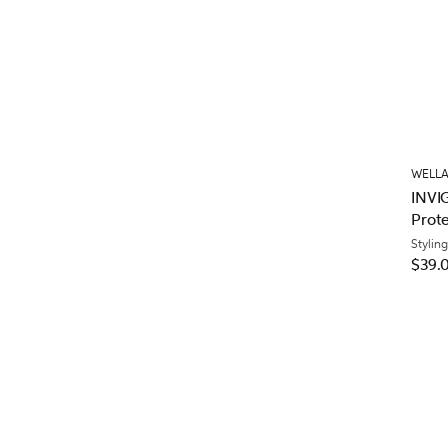
WELLA
INVI
Prote
Áspe
Styling
$39.