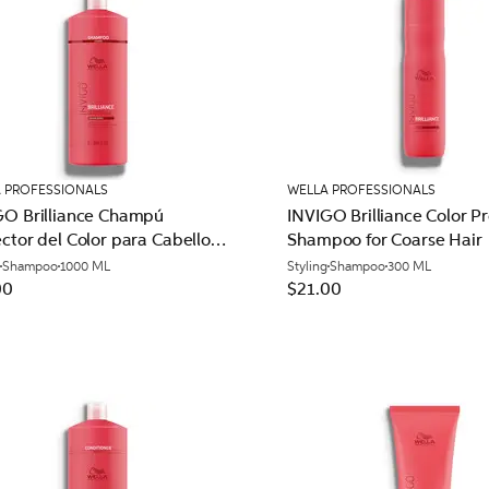
 PROFESSIONALS
WELLA PROFESSIONALS
GO Brilliance Champú
INVIGO Brilliance Color P
ctor del Color para Cabello
Shampoo for Coarse Hair
ro
Shampoo
1000 ML
Styling
Shampoo
300 ML
00
$21.00