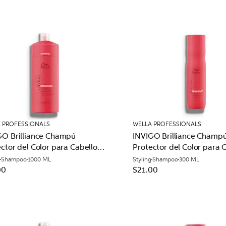
 PROFESSIONALS
WELLA PROFESSIONALS
GO Brilliance Champú
INVIGO Brilliance Champ
ctor del Color para Cabello
Protector del Color para 
al
Normal
Shampoo
1000 ML
Styling
Shampoo
300 ML
00
$21.00