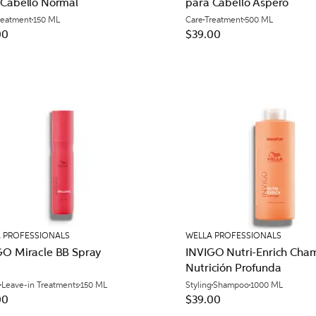
 Cabello Normal
para Cabello Áspero
reatment
150 ML
Care
Treatment
500 ML
00
$39.00
 PROFESSIONALS
WELLA PROFESSIONALS
GO Miracle BB Spray
INVIGO Nutri-Enrich Cha
Nutrición Profunda
Leave-in Treatments
150 ML
Styling
Shampoo
1000 ML
00
$39.00