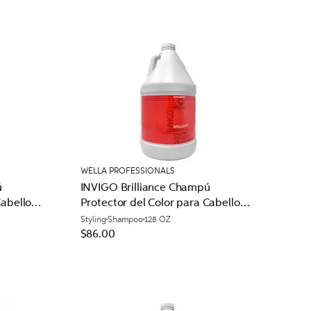
WELLA PROFESSIONALS
ú
INVIGO Brilliance Champú
Cabello
Protector del Color para Cabello
Normal
Styling
Shampoo
128 OZ
$86.00