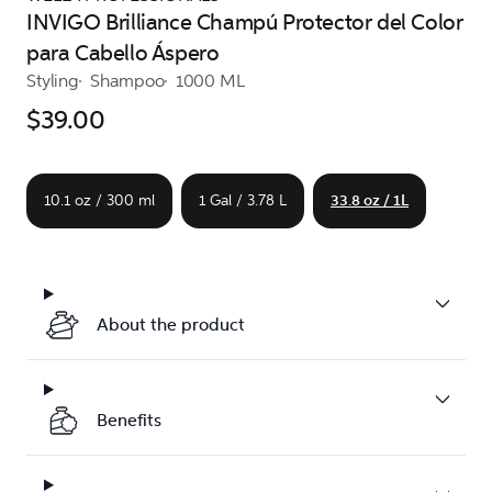
INVIGO Brilliance Champú Protector del Color
para Cabello Áspero
Styling
Shampoo
1000 ML
$39.00
10.1 oz / 300 ml
1 Gal / 3.78 L
33.8 oz / 1L
About the product
Benefits