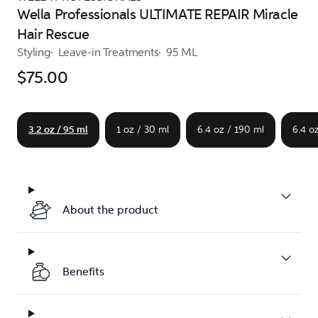
Wella Professionals ULTIMATE REPAIR Miracle
Hair Rescue
Styling
Leave-in Treatments
95 ML
$75.00
3.2 oz / 95 ml
1 oz / 30 ml
6.4 oz / 190 ml
6.4 o
About the product
Benefits