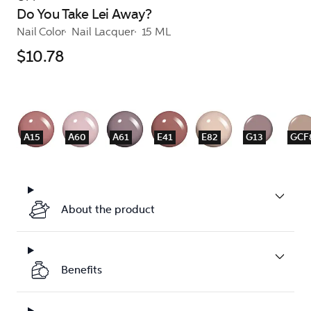
Do You Take Lei Away?
Nail Color
Nail Lacquer
15 ML
$10.78
A15
A60
A61
E41
E82
G13
GCF
About the product
Benefits