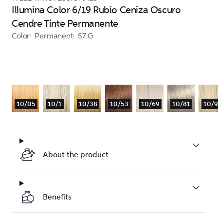
Illumina Color 6/19 Rubio Ceniza Oscuro
Cendre Tinte Permanente
Color
Permanent
57 G
10/05
10/1
10/38
10/53
10/69
10/81
10/
About the product
Benefits