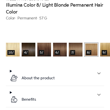
Illumina Color 8/ Light Blonde Permanent Hair
Color
Color
Permanent
57 G
10/
4/
5/
6/
7/
8/
9/
About the product
Benefits