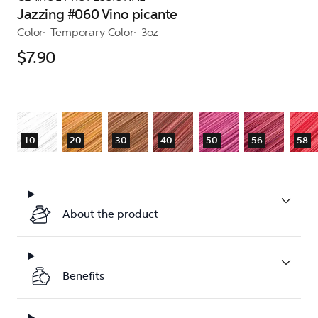
Jazzing #060 Vino picante
Color
Temporary Color
3oz
$7.90
10
20
30
40
50
56
58
About the product
Benefits