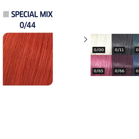
0/00
0/11
0
0/65
0/66
0