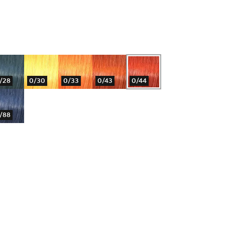
/28
0/30
0/33
0/43
0/44
/88