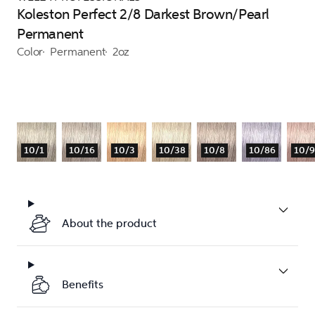
Koleston Perfect 2/8 Darkest Brown/Pearl
Permanent
Color
Permanent
2oz
10/1
10/16
10/3
10/38
10/8
10/86
10/
About the product
Benefits