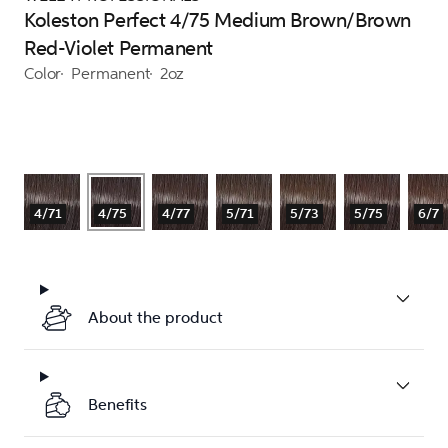
Koleston Perfect 4/75 Medium Brown/Brown
Red-Violet Permanent
Color
Permanent
2oz
4/71
4/75
4/77
5/71
5/73
5/75
6/7
About the product
Benefits