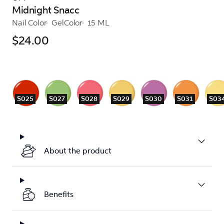
Midnight Snacc
Nail Color
GelColor
15 ML
$24.00
S025
S027
S028
S029
S030
S031
S03
About the product
Benefits