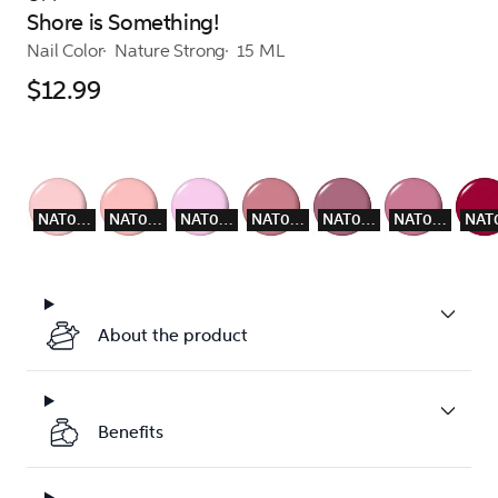
Shore is Something!
Nail Color
Nature Strong
15 ML
$12.99
NAT003
NAT004
NAT005
NAT007
NAT008
NAT009
About the product
Benefits