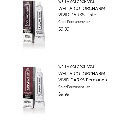
WELLA COLORCHARM
WELLA COLORCHARM
VIVID DARKS Tinte
Permanente en Crema
Color
Permanent
2oz
Viva Violeta
$9.99
WELLA COLORCHARM
WELLA COLORCHARM
VIVID DARKS Permanent
Cream Glowing Garnet
Color
Permanent
2oz
$9.99