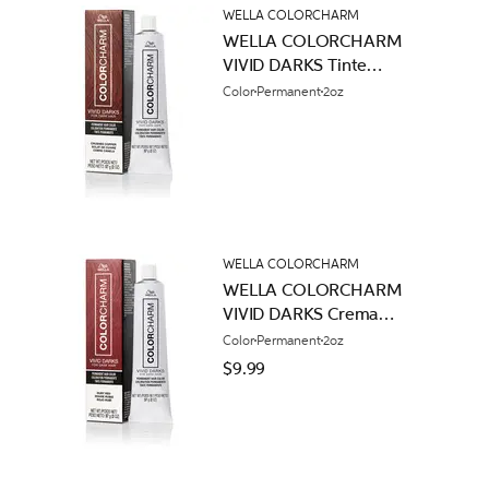
WELLA COLORCHARM
WELLA COLORCHARM
VIVID DARKS Tinte
Permanente en Crema
Color
Permanent
2oz
Cobre Quebrado
WELLA COLORCHARM
WELLA COLORCHARM
VIVID DARKS Crema
Colorante Permanente
Color
Permanent
2oz
Rojo Rubí
$9.99