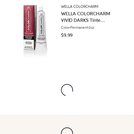
WELLA COLORCHARM
WELLA COLORCHARM
VIVID DARKS Tinte
Permanente en Crema
Color
Permanent
2oz
Muy Magenta
$9.99