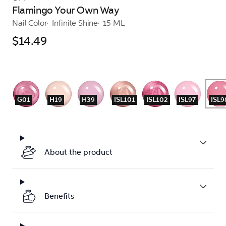
Flamingo Your Own Way
Nail Color
Infinite Shine
15 ML
$14.49
G01
H19
H39
ISL101
ISL102
ISL97
ISL9
About the product
Benefits