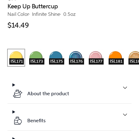
Keep Up Buttercup
Nail Color
Infinite Shine
0.5oz
$14.49
ISL171
ISL173
ISL175
ISL176
ISL177
ISL181
ISL1
About the product
Benefits