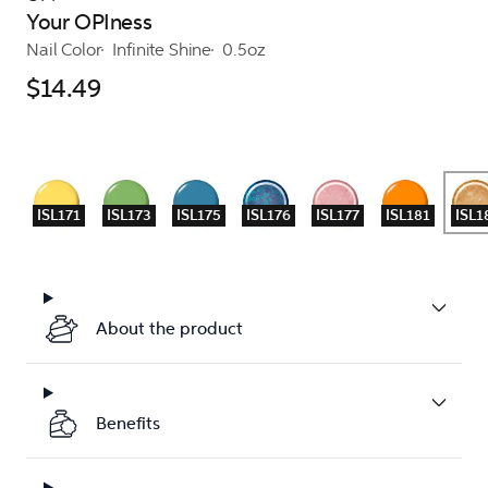
Your OPIness
Nail Color
Infinite Shine
0.5oz
$14.49
ISL171
ISL173
ISL175
ISL176
ISL177
ISL181
ISL1
About the product
Benefits