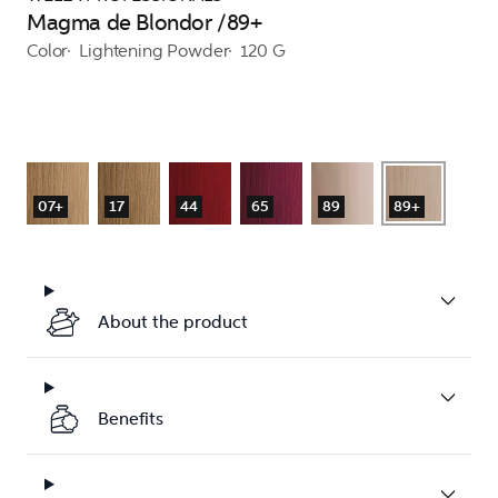
Magma de Blondor /89+
Color
Lightening Powder
120 G
07+
17
44
65
89
89+
About the product
Benefits