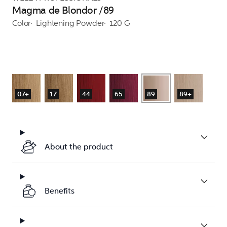
Magma de Blondor /89
Color
Lightening Powder
120 G
07+
17
44
65
89
89+
About the product
Benefits