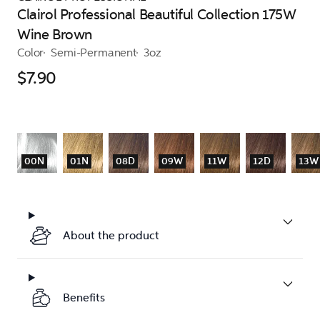
Clairol Professional Beautiful Collection 175W
Wine Brown
Color
Semi-Permanent
3oz
$7.90
00N
01N
08D
09W
11W
12D
13W
About the product
Benefits