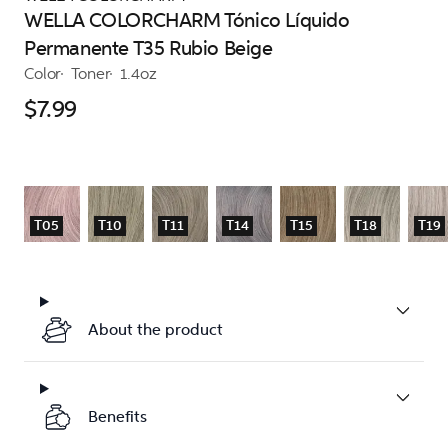
WELLA COLORCHARM Tónico Líquido
Permanente T35 Rubio Beige
Color
Toner
1.4oz
$7.99
T05
T10
T11
T14
T15
T18
T19
About the product
Benefits