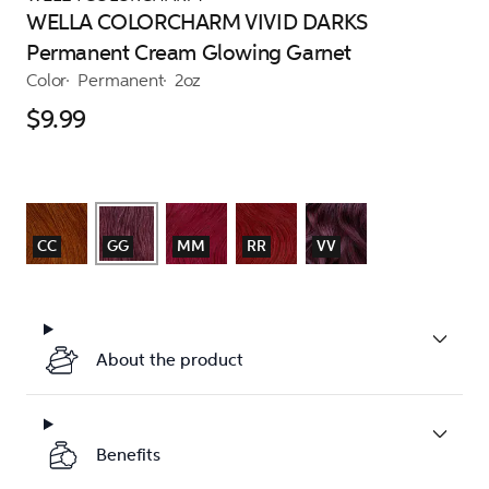
WELLA COLORCHARM VIVID DARKS
Permanent Cream Glowing Garnet
Color
Permanent
2oz
$9.99
CC
GG
MM
RR
VV
About the product
Benefits